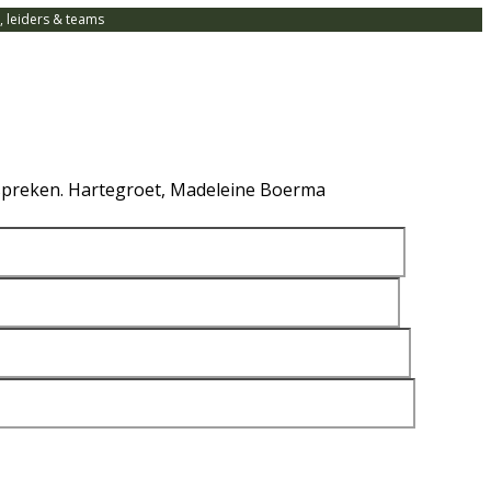
 leiders & teams
te spreken. Hartegroet, Madeleine Boerma