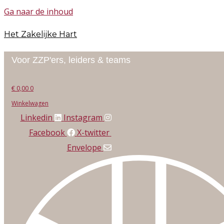
Ga naar de inhoud
Het Zakelijke Hart
Voor ZZP'ers, leiders & teams
€
0,00
0
Winkelwagen
Linkedin
Instagram
Facebook
X-twitter
Envelope