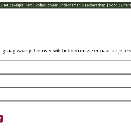
6 Het Zakelijke Hart | Volhoudbaar Ondernemen & Leiderschap | voor ZZP'ers,
or graag waar je het over wilt hebben en zie er naar uit je 
!