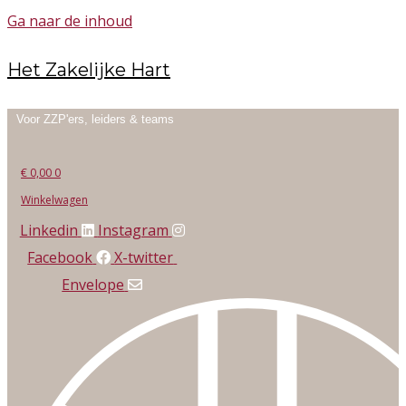
Ga naar de inhoud
Het Zakelijke Hart
Voor ZZP'ers, leiders & teams
€
0,00
0
Winkelwagen
Linkedin
Instagram
Facebook
X-twitter
Envelope