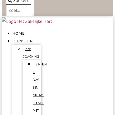
Zoeken
HOME
DIENSTEN
ZZP
COACHING
BINNEN
1
DAG
EEN
NIEUWE
RELATIE
MET