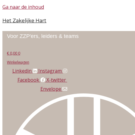
Ga naar de inhoud
Het Zakelijke Hart
Voor ZZP'ers, leiders & teams
€
0,00
0
Winkelwagen
Linkedin
Instagram
Facebook
X-twitter
Envelope