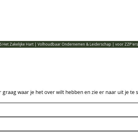
6 Het Zakelijke Hart | Volhoudbaar Ondernemen & Leiderschap | voor ZZP'ers,
or graag waar je het over wilt hebben en zie er naar uit je 