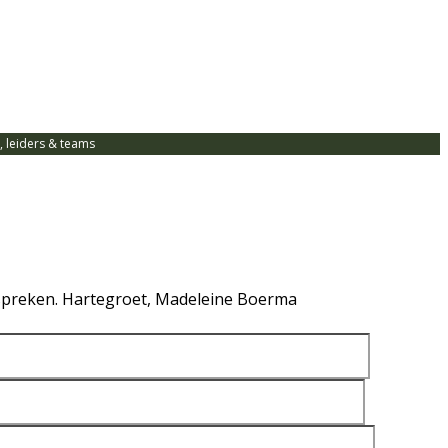
 leiders & teams
te spreken. Hartegroet, Madeleine Boerma